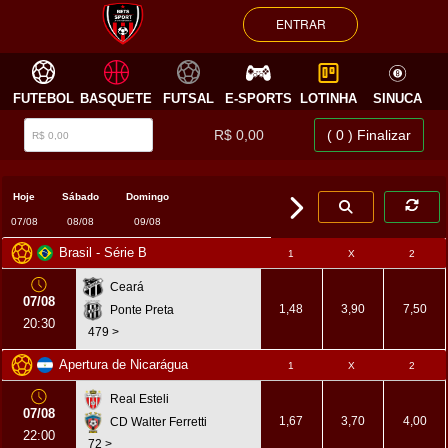
ENTRAR
FUTEBOL
BASQUETE
FUTSAL
E-SPORTS
LOTINHA
SINUCA
R$ 0,00
( 0 ) Finalizar
Hoje
Sábado
Domingo
07/08
08/08
09/08
Brasil - Série B
1
X
2
Ceará
07/08
1,48
3,90
7,50
Ponte Preta
20:30
479 >
Apertura de Nicarágua
1
X
2
Real Esteli
07/08
1,67
3,70
4,00
CD Walter Ferretti
22:00
72 >